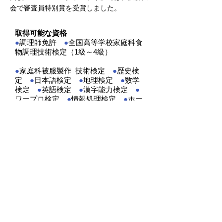
会で審査員特別賞を受賞しました。
取得可能な資格
●
調理師免許
●
全国高等学校家庭科食
物調理技術検定（1級～4級）
家庭科被服製作 技術検定
歴史検
●
●
定
日本語検定
地理検定
数学
●
●
●
検定
英語検定
漢字能力検定
●
●
●
ワープロ検定
情報処理検定
ホー
●
●
ムページ作成検定
文書デザイン検
●
定
毛筆習字検定
硬筆書写技能検
●
●
定 など
食物科ブログ